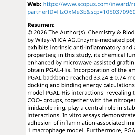
Web:
https://www.scopus.com/inward/re
partnerID=HzOxMe3b&scp=1050370960
Resumen:
© 2026 The Author(s). Chemistry & Biodi
by Wiley-VHCA AG.Enzyme-mediated poly(
exhibits intrinsic anti-inflammatory and
properties; in this study, its chemical fu
enhanced by microwave-assisted grafting
obtain PGAL-His. Incorporation of the am
PGAL backbone reached 33.24 ± 0.74 mo
docking and binding energy calculation
model PGAL-His interactions, revealing
COO- groups, together with the nitroge
imidazole ring, play a central role in stab
interactions. In vitro assays demonstra
adhesion of inflammation-associated imm
1 macrophage model. Furthermore, PGAL-