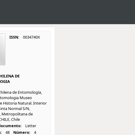
ISSN:
0034740X
CHILENA DE
OGIA
hilena de Entomología,
ntomologia Museo
 Historia Natural. Interior
inta Normal S/N,
 Metropolitana de
CHILE, Chile
 documento:
Letter
:
48
Número:
4