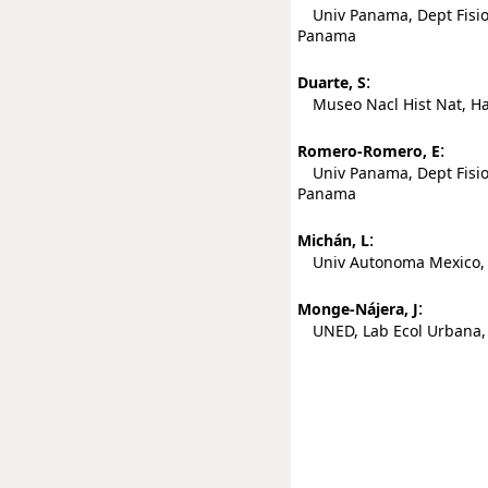
Univ Panama, Dept Fisio
Panama
:
Duarte, S
Museo Nacl Hist Nat, H
:
Romero-Romero, E
Univ Panama, Dept Fisio
Panama
:
Michán, L
Univ Autonoma Mexico, L
:
Monge-Nájera, J
UNED, Lab Ecol Urbana, S