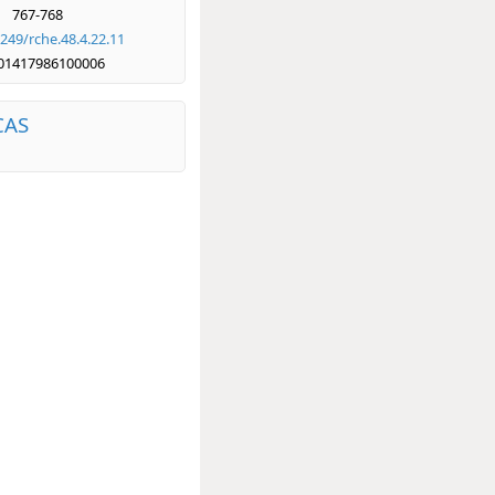
767-768
249/rche.48.4.22.11
01417986100006
CAS