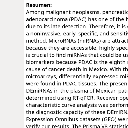
Resumen:
Among malignant neoplasms, pancreatic
adenocarcinoma (PDAC) has one of the hi
due to its late detection. Therefore, it is
a noninvasive, early, specific, and sensit
method. MicroRNAs (miRNAs) are attrac
because they are accessible, highly specif
is crucial to find miRNAs that could be u
biomarkers because PDAC is the eight
cause of cancer death in Mexico. With t
microarrays, differentially expressed 
were found in PDAC tissues. The presen
DEmiRNAs in the plasma of Mexican pat
determined using RT-qPCR. Receiver ope
characteristic curve analysis was perfo
the diagnostic capacity of these DEmiR
Expression Omnibus datasets (GEO) wer
verify our results. The Prisma V8 statist