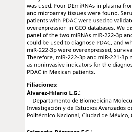
was used. Four DEmiRNAs in plasma fro
and microarray tissues were found. Se
patients with PDAC were used to validat
overexpression in GEO databases. We d
panel of the two miRNAs miR-222-3p an
could be used to diagnose PDAC, and w
miR-222-3p were overexpressed, surviva
Therefore, miR-222-3p and miR-221-3p 
as noninvasive indicators for the diagnos
PDAC in Mexican patients.
Filiaciones:
:
Álvarez-Hilario L.G.
Departamento de Biomedicina Molecula
Investigación y de Estudios Avanzados de
Politécnico Nacional, Ciudad de México,
:
Salmerón-Bárcenas E.G.