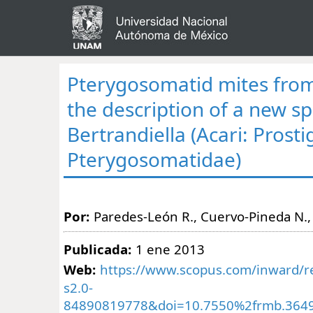
Pterygosomatid mites from
the description of a new sp
Bertrandiella (Acari: Prost
Pterygosomatidae)
Por:
Paredes-León R., Cuervo-Pineda N.,
Publicada:
1 ene 2013
Web:
https://www.scopus.com/inward/re
s2.0-
84890819778&doi=10.7550%2frmb.364