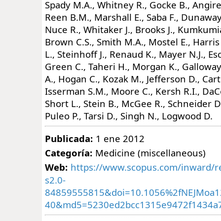
Publicada:
1 ene 2012
Categoría:
Medicine (miscellaneous)
Web:
https://www.scopus.com/inward/re
s2.0-
84859555815&doi=10.1056%2fNEJMoa1
40&md5=5230ed2bcc1315e9472f1434a