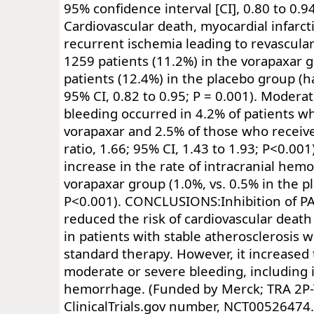
95% confidence interval [CI], 0.80 to 0.9
Cardiovascular death, myocardial infarcti
recurrent ischemia leading to revascular
1259 patients (11.2%) in the vorapaxar 
patients (12.4%) in the placebo group (ha
95% CI, 0.82 to 0.95; P = 0.001). Modera
bleeding occurred in 4.2% of patients w
vorapaxar and 2.5% of those who receiv
ratio, 1.66; 95% CI, 1.43 to 1.93; P<0.00
increase in the rate of intracranial hem
vorapaxar group (1.0%, vs. 0.5% in the p
P<0.001). CONCLUSIONS:Inhibition of PA
reduced the risk of cardiovascular death
in patients with stable atherosclerosis 
standard therapy. However, it increased t
moderate or severe bleeding, including i
hemorrhage. (Funded by Merck; TRA 2P-
ClinicalTrials.gov number, NCT00526474