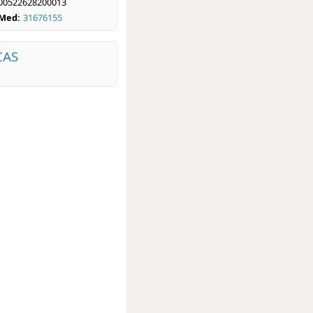
00522628200013
bMed:
31676155
CAS