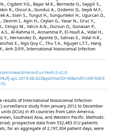
com/inward/record.uri?eid=2-s2.0-
%2fj.ajic.2019.08.023&partnerID=40&md5=c691b0c9
b75
 results of International Nosocomial Infection
) surveillance study from January 2012 to December
 units (ICUs) in 45 countries from Latin America,
nean, Southeast Asia, and Western Pacific. Methods:
eriod, prospective data from 532,483 ICU patients
als, for an aggregate of 2,197,304 patient days, were