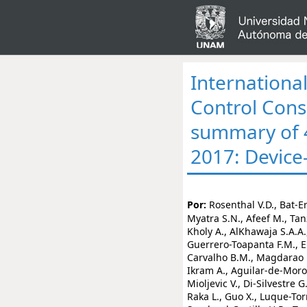
Internationa
Control Cons
summary of 4
2017: Device
Por:
Rosenthal V.D., Bat-Erdene I., Gupta D., Belkebir S., Rajhans P., Zand F., Myatra S.N., Afeef M., Tanzi V.L., Muralidharan S., Gurskis V., Al-Abdely H.M., El-Kholy A., AlKhawaja S.A.A., Sen S., Mehta Y., Rai V., Hung N.V., Sayed A.F., Guerrero-Toapanta F.M., Elahi N., Morfin-Otero M.D.R., Somabutr S., De-Carvalho B.M., Magdarao M.S., Velinova V.A., Quesada-Mora A.M., Anguseva T., Ikram A., Aguilar-de-Moros D., Duszynska W., Mejia N., Horhat F.G., Belskiy V., Mioljevic V., Di-Silvestre G., Furova K., Gamar-Elanbya M.O., Gupta U., Abidi K., Raka L., Guo X., Luque-Torres M.T., Jayatilleke K., Ben-Jaballah N., Gikas A., Sandoval-Castillo H.R., Trotter A., Valderrama-Beltrán S.L., Leblebicioglu H., Riera F.O., López M., Maurizi D.M., Desse J.E., Pérez I., Silva G.C., Chaparro G.J., Golschmid D., Cabrera R., Montanini A.M., Bianchi A.C., Vimercati J., Rodríguez-del-Valle M.C., Domínguez C.V., Saul P.A., Chediack V., Piastrelini M., Cardena L.P., Ramasco L., Olivieri M.S., Gallardo P.F., Juarez P.D., Brito M.P., Botta P., Alvarez G., Benchetrit G., Caridi M., Stagnaro J.P., Bourlot I., García M., Arregui N.V., Saeed N.K., Abdul-Aziz S., ALSayegh S., Humood M.Z., Mohamed-Ali K., Swar S., Magray T.A.S., Aguiar-Portela T.B., Sugette-de-Aguiar T., Serpa-Maia F.I., Fernandes-Alves-de-Lima L., Teixeira-Josino L.A., Sampaio-Bezerra M., Furtado-Maia R.C., Romário-Mendes A., Alves-De-Oliveira A., Vasconcelos-Carneiro A.P., Anjos-Lima J.D., Pinto-Coelho K.H., Maciel-Canuto M.L., Rocha-Batista M.X., Moreira T., Rodrigues-Amarilo N., Lima-de-Barros T.M., Guimarães K.A., Batista C., Santos C., de-Lima-Silva F.J., Santos-Mota E., Karla L., Ferreira-de-Souza M.C., Luzia N., de-Oliveira S.S., Takeda C., Azevedo-Ferreira-Lima D., Faheina J., Coelho-Oliveira L.M., do-Nascimento S.C., Machado-Silva V.L., Bento-Ferreira, Olszewski J., Tenorio M.T., Silva-Lemos A.C., Ramos-Feijó C.A., Cardoso D.M., Correa-Barbosa M.A., Assunção-Ponte G., da-Silva-Escudero D.V., Servolo-Medeiros E.A., Andrade-Oliveira-Reis M., Kostadinov E.D., Dicheva V.J., Petrov M.M., Guo C., Yu H., Liu T., Song G., Wang C., Cañas-Giraldo L.M., Marin-Tobar D.A., Trujillo-Ramirez E.M., Andrea-Rios P., Álvarez-Moreno C., Linares C., González-Rubio P.A., Ariza-Ayala B.E., Gamba-Moreno L.J., Gualtero-Trujill S.L., Segura-Sarmiento S.J., Rodriguez-Pena J., Ortega R., Olarte N., Pardo-Lopez Y.A., Luis Marino Otela-Baicue A., Vargas-Garcia A.R., Roncancio E.G., Gomez-Nieto K., Espinosa-Valencia M., Barahona-Guzman N., Avila-Acosta C., Raigoza-Martinez W., Villamil-Gomez W., Chapeta-Parada E.G., Mindiola-Rochel A.E., Corchuelo-Martinez A.H., Martinez A., Lagares-Guzman A., Rodriguez-Ferrer M., Yepes-Gomez D., Muñoz-Gutierrez G.A., Arguello-Ruiz A., Zuniga-Chavarria M.A., Maroto-Vargas L., Valverde-Hernández M., Solano-Chinchilla A., Calvo-Hernandez I., Chavarria-Ugalde O., Tolari G., Rojas-Fermin R.A., Diaz-Rodriguez C.V., Huascar S., Ortiz M., Bovera M.M., Alquinga N., Santacruz G., Jara E., Delgado V., Salgado-Yepez E., Valencia F., Pelaez 