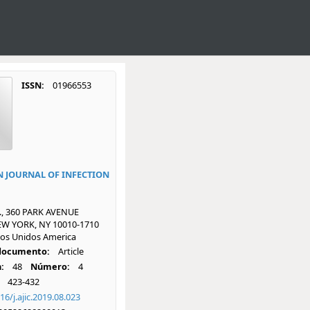
ISSN:
01966553
 JOURNAL OF INFECTION
., 360 PARK AVENUE
W YORK, NY 10010-1710
dos Unidos America
 documento:
Article
:
48
Número:
4
423-432
16/j.ajic.2019.08.023