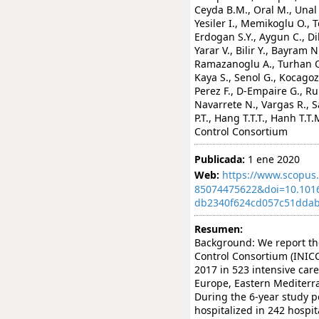
Publicada:
1 ene 2020
Web:
https://www.scopus.
85074475622&doi=10.1016
db2340f624cd057c51dda
Resumen:
Background: We report the
Control Consortium (INICC
2017 in 523 intensive care
Europe, Eastern Mediterra
During the 6-year study p
hospitalized in 242 hospit