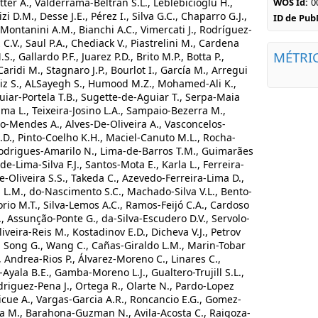
WOS Id:
0
ID de Pu
MÉTRI