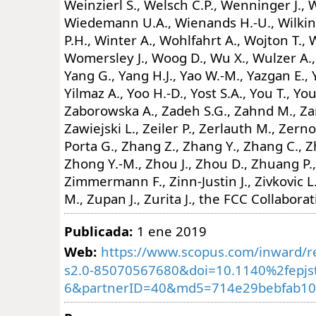
Publicada:
1 ene 2019
Web:
https://www.scopus.com/inward/re
s2.0-85070567680&doi=10.1140%2fepjs
6&partnerID=40&md5=714e29bebfab10e