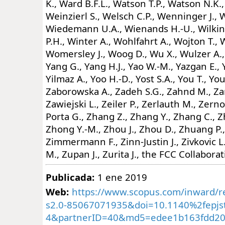
Publicada:
1 ene 2019
Web:
https://www.scopus.com/inward/re
s2.0-85067071935&doi=10.1140%2fepjs
4&partnerID=40&md5=edee1b163fdd200