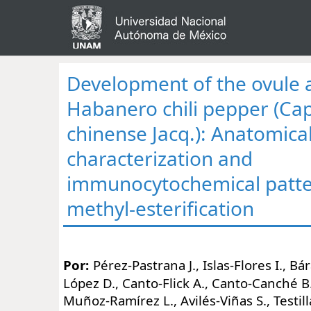
Development of the ovule 
Habanero chili pepper (Ca
chinense Jacq.): Anatomica
characterization and
immunocytochemical patter
methyl-esterification
Por:
Pérez-Pastrana J., Islas-Flores I., Bár
López D., Canto-Flick A., Canto-Canché B
Muñoz-Ramírez L., Avilés-Viñas S., Testill