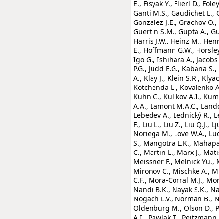
E., Fisyak Y., Flierl D., Fol
Ganti M.S., Gaudichet L., 
Gonzalez J.E., Grachov O.,
Guertin S.M., Gupta A., Gu
Harris J.W., Heinz M., Hen
E., Hoffmann G.W., Horsle
Igo G., Ishihara A., Jacobs 
P.G., Judd E.G., Kabana S.,
A., Klay J., Klein S.R., Kly
Kotchenda L., Kovalenko A.
Kuhn C., Kulikov A.I., Kum
A.A., Lamont M.A.C., Landgr
Lebedev A., Lednický R., Le
F., Liu L., Liu Z., Liu Q.J.,
Noriega M., Love W.A., Lud
S., Mangotra L.K., Mahapat
C., Martin L., Marx J., Mat
Meissner F., Melnick Yu., 
Mironov C., Mischke A., Mi
C.F., Mora-Corral M.J., M
Nandi B.K., Nayak S.K., Nay
Nogach L.V., Norman B., N
Oldenburg M., Olson D., Pai
A.I., Pawlak T., Peitzmann T