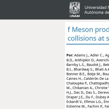
f Meson prod
collisions a
Por:
Adams J., Adler C., 
B.D., Arkhipkin D., Averich
Barnby L.S., Baudot J., Bek
B.I., Bhardwaj S., Bhati A.K
Bonner B.E., Botje M., Bou
Caines H., Calderón De La B
Chaloupka P., Chattopadhy
M., Chikanian A., Christie 
H.J., Das D., Das S., Derev
Draper J.E., Du F., Dubey 
Eckardt V., Efimov L.G., Em
Estienne M., Fachini P., Fai