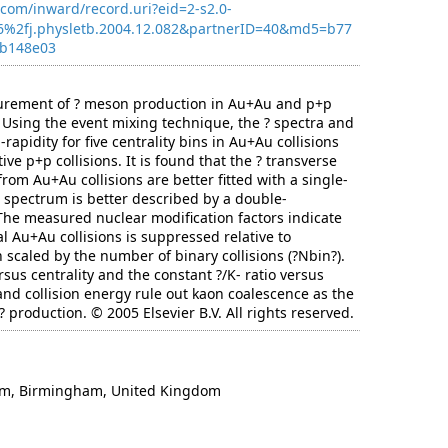
com/inward/record.uri?eid=2-s2.0-
6%2fj.physletb.2004.12.082&partnerID=40&md5=b77
4b148e03
urement of ? meson production in Au+Au and p+p
 Using the event mixing technique, the ? spectra and
rapidity for five centrality bins in Au+Au collisions
ive p+p collisions. It is found that the ? transverse
om Au+Au collisions are better fitted with a single-
 spectrum is better described by a double-
 The measured nuclear modification factors indicate
al Au+Au collisions is suppressed relative to
 scaled by the number of binary collisions (?Nbin?).
rsus centrality and the constant ?/K- ratio versus
and collision energy rule out kaon coalescence as the
production. © 2005 Elsevier B.V. All rights reserved.
am, Birmingham, United Kingdom