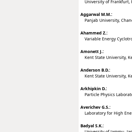
University of Frankfurt,
:
Aggarwal M.M.
Panjab University, Chand
:
Ahammed Z.
Variable Energy Cyclotro
:
Amonett J.
Kent State University, Ke
:
Anderson B.D.
Kent State University, Ke
:
Arkhipkin D.
Particle Physics Laborato
:
Averichev G.S.
Laboratory for High Ener
:
Badyal S.K.
University of Jammu, Ja