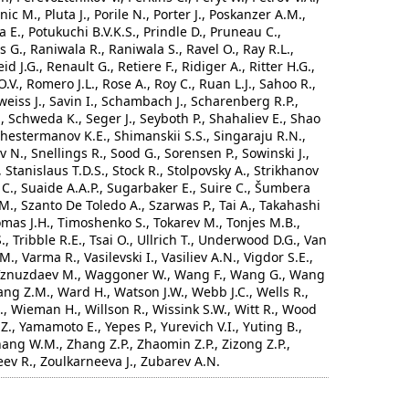
nic M., Pluta J., Porile N., Porter J., Poskanzer A.M.,
 E., Potukuchi B.V.K.S., Prindle D., Pruneau C.,
s G., Raniwala R., Raniwala S., Ravel O., Ray R.L.,
id J.G., Renault G., Retiere F., Ridiger A., Ritter H.G.,
.V., Romero J.L., Rose A., Roy C., Ruan L.J., Sahoo R.,
weiss J., Savin I., Schambach J., Scharenberg R.P.,
, Schweda K., Seger J., Seyboth P., Shahaliev E., Shao
hestermanov K.E., Shimanskii S.S., Singaraju R.N.,
 N., Snellings R., Sood G., Sorensen P., Sowinski J.,
 Stanislaus T.D.S., Stock R., Stolpovsky A., Strikhanov
k C., Suaide A.A.P., Sugarbaker E., Suire C., Šumbera
M., Szanto De Toledo A., Szarwas P., Tai A., Takahashi
homas J.H., Timoshenko S., Tokarev M., Tonjes M.B.,
., Tribble R.E., Tsai O., Ullrich T., Underwood D.G., Van
 Varma R., Vasilevski I., Vasiliev A.N., Vigdor S.E.,
., Vznuzdaev M., Waggoner W., Wang F., Wang G., Wang
ng Z.M., Ward H., Watson J.W., Webb J.C., Wells R.,
C., Wieman H., Willson R., Wissink S.W., Witt R., Wood
Z.Z., Yamamoto E., Yepes P., Yurevich V.I., Yuting B.,
hang W.M., Zhang Z.P., Zhaomin Z.P., Zizong Z.P.,
eev R., Zoulkarneeva J., Zubarev A.N.