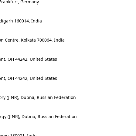
 Frankfurt, Germany
igarh 160014, India
n Centre, Kolkata 700064, India
nt, OH 44242, United States
nt, OH 44242, United States
ry (JINR), Dubna, Russian Federation
gy (JINR), Dubna, Russian Federation
mmu 180001, India