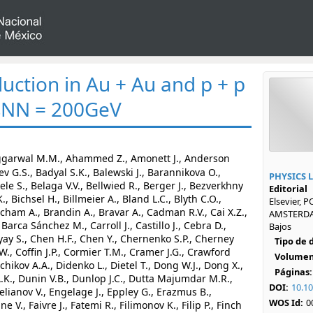
uction in Au + Au and p + p
t sNN = 200GeV
Aggarwal M.M., Ahammed Z., Amonett J., Anderson
ev G.S., Badyal S.K., Balewski J., Barannikova O.,
PHYSICS L
ele S., Belaga V.V., Bellwied R., Berger J., Bezverkhny
Editorial
., Bichsel H., Billmeier A., Bland L.C., Blyth C.O.,
Elsevier, 
cham A., Brandin A., Bravar A., Cadman R.V., Cai X.Z.,
AMSTERDA
arca Sánchez M., Carroll J., Castillo J., Cebra D.,
Bajos
ay S., Chen H.F., Chen Y., Chernenko S.P., Cherney
Tipo de
W., Coffin J.P., Cormier T.M., Cramer J.G., Crawford
Volumen
schikov A.A., Didenko L., Dietel T., Dong W.J., Dong X.,
Páginas:
A.K., Dunin V.B., Dunlop J.C., Dutta Majumdar M.R.,
DOI:
10.10
elianov V., Engelage J., Eppley G., Erazmus B.,
WOS Id:
0
ne V., Faivre J., Fatemi R., Filimonov K., Filip P., Finch