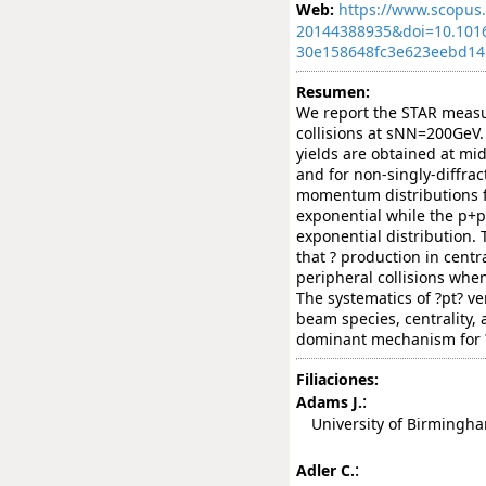
Web:
https://www.scopus.
20144388935&doi=10.101
30e158648fc3e623eebd1
Resumen:
We report the STAR meas
collisions at sNN=200GeV.
yields are obtained at mid-
and for non-singly-diffract
momentum distributions fr
exponential while the p+p
exponential distribution.
that ? production in centr
peripheral collisions when
The systematics of ?pt? ve
beam species, centrality, 
dominant mechanism for ? 
Filiaciones:
:
Adams J.
University of Birmingh
:
Adler C.