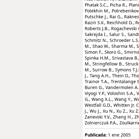
Phatak S.C., Picha R., Plani
Potekhin M., Potrebenikova
Putschke J., Rai G., Raknes
Razin S.V., Reichhold D., Re
Roberts J.B., Rogachevski O
Sakrejda I., Salur S., Sand
Schmitz N., Schroeder L.S.
M., Shao W., Sharma M., S
Simon F., Skoro G., Smirnov
Spinka H.M., Srivastava B.,
M., Stringfellow B., Struc
M., Surrow B., Symons T.J.
J., Tang A.H., Thein D., T
Trainor T.A., Trentalange S
Buren G., Vandermolen A.M.,
Viyogi Y.P., Voloshin S.A
G., Wang X.L., Wang Y., Wa
Westfall G.D., Whitten Jr. 
J., Wu J., Xu N., Xu Z., Xu 
Zanevski Y.V., Zhang H., Z
Zolnierczuk P.A., Zoulkarn
Publicada:
1 ene 2005