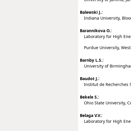
:
Balewski J.
Indiana University, Bloo
:
Barannikova O.
Laboratory for High Ener
Purdue University, West L
:
Barnby L.S.
University of Birmingh
:
Baudot J.
Institut de Recherches 
:
Bekele S.
Ohio State University, C
:
Belaga V.V.
Laboratory for High Ener