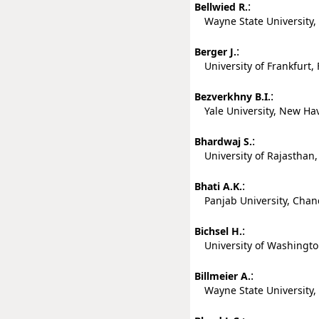
:
Bellwied R.
Wayne State University, D
:
Berger J.
University of Frankfurt,
:
Bezverkhny B.I.
Yale University, New Hav
:
Bhardwaj S.
University of Rajasthan, 
:
Bhati A.K.
Panjab University, Chand
:
Bichsel H.
University of Washington
:
Billmeier A.
Wayne State University, D