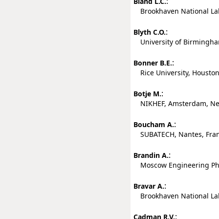
:
Bland L.C.
Brookhaven National Labo
:
Blyth C.O.
University of Birmingh
:
Bonner B.E.
Rice University, Houston,
:
Botje M.
NIKHEF, Amsterdam, Ne
:
Boucham A.
SUBATECH, Nantes, Fra
:
Brandin A.
Moscow Engineering Phys
:
Bravar A.
Brookhaven National Labo
:
Cadman R.V.