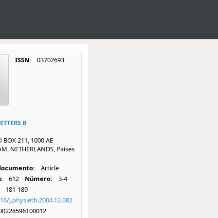
ISSN:
03702693
ETTERS B
PO BOX 211, 1000 AE
M, NETHERLANDS, Países
 documento:
Article
:
612
Número:
3-4
181-189
16/j.physletb.2004.12.082
00228596100012