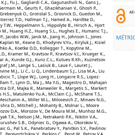
ey K.J., Fu J., Gagliardi C.A., Gagunashvili N., Gans J.,
Germain M., Geurts F., Ghazikhanian V., Ghosh P.,
All
 Grebenyuk O., Gronstal S., Grosnick D., Guedon M.,
tierrez T.D., Hallman T.J., Hamed A., Hardtke D.,
ry T.W., Heppelmann S., Hippolyte B., Hirsch A., Hjort
y M., Huang H.Z., Huang S.L., Hughes E., Humanic T.J.,
MÉTRI
P., Jacobs W.W., Janik M., Jiang H., Johnson I., Jones
 Kaplan M., Keane D., Khodyrev V.Yu., Kiryluk J., Kisiel
achko A., Koetke D.D., Kollegger T., Kopytine M.,
D., Kramer M., Kravtsov P., Kravtsov V.I., Krueger K.,
ar A., Kunde G.J., Kunz C.L., Kutuev R.Kh., Kuznetsov
af J.M., Lange S., Lasiuk B., Laue F., Lauret J.,
vine M.J., Li C., Li Q., Lindenbaum S.J., Lisa M.A., Liu
 Ljubicic T., Llope W.J., Long H., Longacre R.S., Lopez-
lam T., Lynn D., Ma J., Ma Y.G., Magestro D., Mahajan
ra D.P., Majka R., Manweiler R., Margetis S., Markert
is H.S., Matulenko Yu.A., McClain C.J., McShane T.S.,
Meschanin A., Miller M.L., Milosevich Z., Minaev N.G.,
shra D., Mitchell J., Mohanty B., Molnar L., Moore
orozov D.A., Morozov V., De Moura M.M., Munhoz M.G.,
ak T.K., Nelson J.M., Netrakanti P.K., Nikitin V.A.,
urushev S.B., Odyniec G., Ogawa A., Okorokov V.,
c G., Pal S.K., Panebratsev Y., Panitkin S.Y., Pavlinov
., Perevoztchikov V., Perkins C., Peryt W., Petrov V.A.,