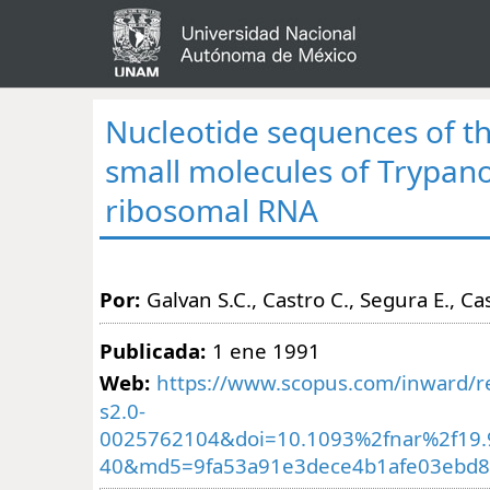
Nucleotide sequences of th
small molecules of Trypan
ribosomal RNA
Por:
Galvan S.C., Castro C., Segura E., C
Publicada:
1 ene 1991
Web:
https://www.scopus.com/inward/re
s2.0-
0025762104&doi=10.1093%2fnar%2f19.
40&md5=9fa53a91e3dece4b1afe03ebd8