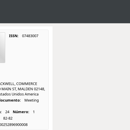
ISSN:
07483007
ACKWELL, COMMERCE
0 MAIN ST, MALDEN 02148,
stados Unidos America
 documento:
Meeting
:
24
Número:
1
82-82
00252896900008