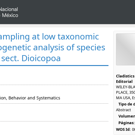
ampling at low taxonomic
logenetic analysis of species
sect. Dioicopoa
Cladistics
Editorial
WILEY-BL
PLACE, 35
tion, Behavior and Systematics
MA USA, E
Tipo de
Abstract
Volumen
Páginas:
WOS Id:
0